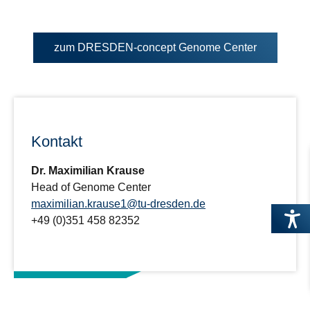
Öffnet
zum DRESDEN-concept Genome Center
in
neuem
Tab
Kontakt
Dr. Maximilian Krause
Head of Genome Center
maximilian.krause1@tu-dresden.de
+49 (0)351 458 82352