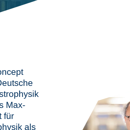
ncept
Deutsche
strophysik
s Max-
 für
physik als