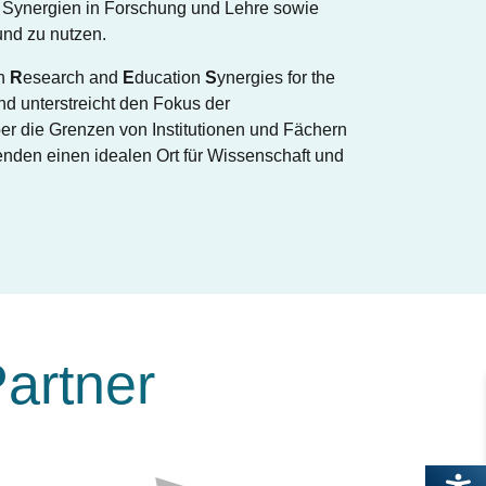
t Synergien in Forschung und Lehre sowie
und zu nutzen.
en
R
esearch and
E
ducation
S
ynergies for the
nd unterstreicht den Fokus der
r die Grenzen von Institutionen und Fächern
den einen idealen Ort für Wissenschaft und
artner