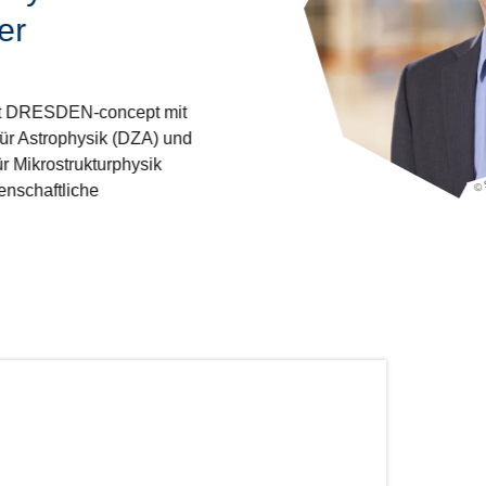
er
nt DRESDEN-concept mit
ür Astrophysik (DZA) und
ür Mikrostrukturphysik
© 
nschaftliche