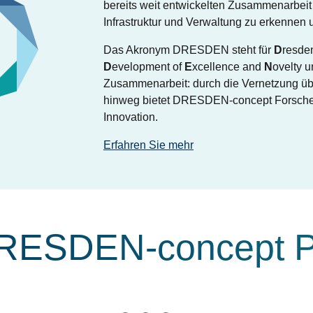
bereits weit entwickelten Zusammenarbei
Infrastruktur und Verwaltung zu erkennen 
Das Akronym DRESDEN steht für
D
resd
D
evelopment of
E
xcellence and
N
ovelty u
Zusammenarbeit: durch die Vernetzung übe
hinweg bietet DRESDEN-concept Forschen
Innovation.
Erfahren Sie mehr
RESDEN-concept P