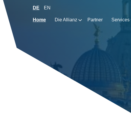
Zum
DE
EN
Inhalt
springen
Home
Die Allianz
Partner
Services