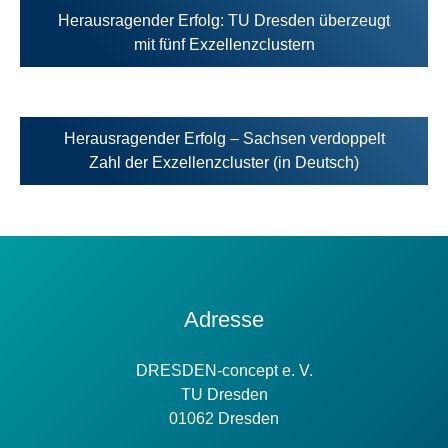
Herausragender Erfolg: TU Dresden überzeugt
Öffnet
mit fünf Exzellenzclus­tern
in
neuem
Tab
Herausragender Erfolg – Sachsen verdoppelt
Öffnet
Zahl der Exzellenzcluster (in Deutsch)
in
neuem
Tab
Kontakt
Adresse
Information
DRESDEN-concept e. V.
TU Dresden
01062 Dresden