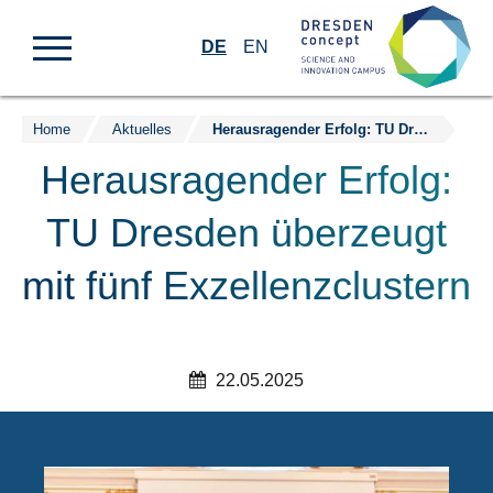
DE
EN
Home
Aktuelles
Herausragender Erfolg: TU Dresden überzeugt mit fünf Exzellenzclus­tern
Zum
Inhalt
Herausragender Erfolg:
springen
TU Dresden überzeugt
mit fünf Exzellenzclus­tern
22.05.2025