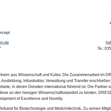
s
ncept
en.de
ho
7
Te.: 0
rtnern aus Wissenschaft und Kultur. Die Zusammenarbeit im D
Ausbildung, Infrastruktur, Verwaltung und Transfer erschließen
Gebiete, in denen Dresden international führend ist. Die Partne
diese an den hiesigen Wissenschaftsstandort zu binden. DRESD
elopment of Excellence and Novelty.
erband für Biotechnologie und Medizintechnik. Zu seinen Mitg