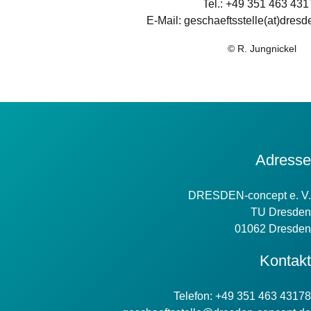
Tel.: +49 351 463 431
E-Mail: geschaeftsstelle(at)dres
© R. Jungnickel
Kontakt
Adresse
Information
DRESDEN-concept e. V.
TU Dresden
01062 Dresden
Kontakt
Telefon: +49 351 463 43178