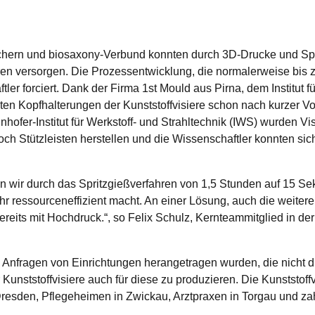
rn und biosaxony-Verbund konnten durch 3D-Drucke und Sprit
eren versorgen. Die Prozessentwicklung, die normalerweise bis
er forciert. Dank der Firma 1st Mould aus Pirna, dem Institut f
n Kopfhalterungen der Kunststoffvisiere schon nach kurzer Vor
nhofer-Institut für Werkstoff- und Strahltechnik (IWS) wurden Vi
h Stützleisten herstellen und die Wissenschaftler konnten sic
n wir durch das Spritzgießverfahren von 1,5 Stunden auf 15 Se
r ressourceneffizient macht. An einer Lösung, auch die weiteren
bereits mit Hochdruck.“, so Felix Schulz, Kernteammitglied in d
ragen von Einrichtungen herangetragen wurden, die nicht durc
Kunststoffvisiere auch für diese zu produzieren. Die Kunststoffv
esden, Pflegeheimen in Zwickau, Arztpraxen in Torgau und zah