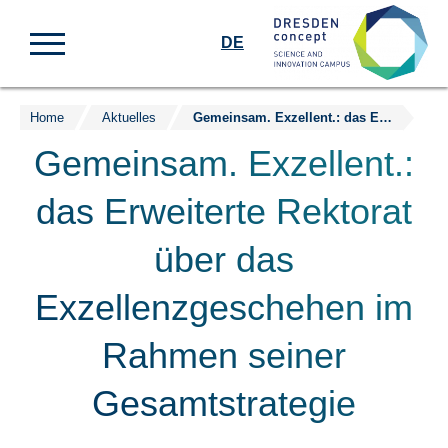
DE
Home
Aktuelles
Gemeinsam. Exzellent.: das Erweiterte Rektorat über das Exzellenzgeschehen im Rahmen seiner Gesamtstrategie
Zum
Inhalt
Gemeinsam. Exzellent.:
springen
das Erweiterte Rektorat
über das
Exzellenzgeschehen im
Rahmen seiner
Gesamtstrategie