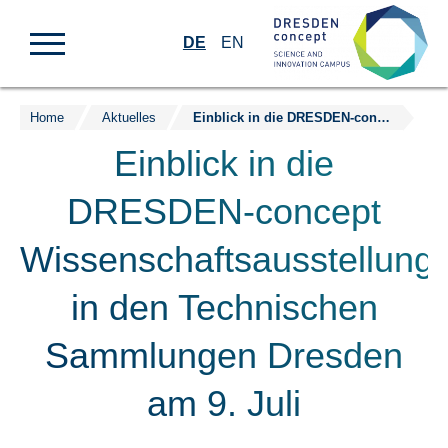
DE
EN
Home
Aktuelles
Einblick in die DRESDEN-concept Wissenschaftsausstellung in den Technischen Sammlungen Dresden am 9. Juli
Zum
Inhalt
Einblick in die
springen
DRESDEN-concept
Wissenschaftsausstellung
in den Technischen
Sammlungen Dresden
am 9. Juli