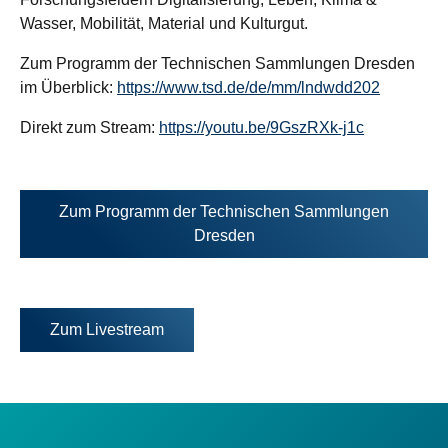
Wasser, Mobilität, Material und Kulturgut.
Zum Programm der Technischen Sammlungen Dresden
im Überblick:
https://www.tsd.de/de/mm/lndwdd202
Direkt zum Stream:
https://youtu.be/9GszRXk-j1c
Zum Programm der Technischen Sammlungen
Öffnet
Dresden
in
neuem
Tab
Zum Livestream