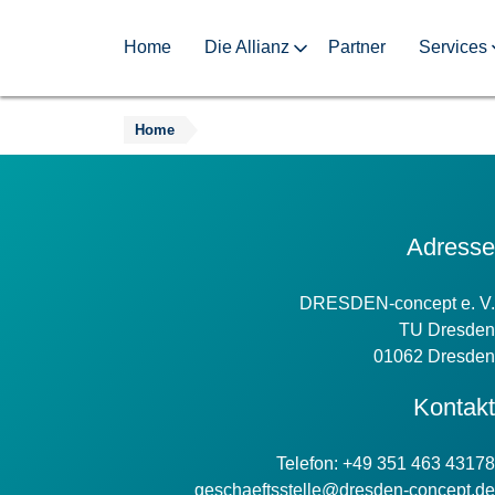
Home
Die Allianz
Partner
Services
Home
Zum
Inhalt
springen
Kontakt
Adresse
Information
DRESDEN-concept e. V.
TU Dresden
01062 Dresden
Kontakt
Telefon: +49 351 463 43178
geschaeftsstelle@dresden-concept.de