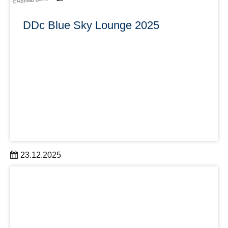
© Ronald Bonß
DDc Blue Sky Lounge 2025
23.12.2025
Diese Veranstaltung eröffnet vielfältige Perspektiven und
lädt dazu ein, Vertrauen in seinen verschiedenen
Facetten zu erkunden.