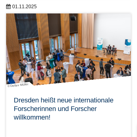
01.11.2025
Die DDc Research Group AAI wurde von der TUD und
dem Institut für Softwaremethoden zur
Produkt‑Virtualisierung im Rahmen des ScaDS.AI zum 1.
November 2025 eingerichtet.
mehr erfahren
© Detlev Müller
Dresden heißt neue internationale
Forscherinnen und Forscher
willkommen!