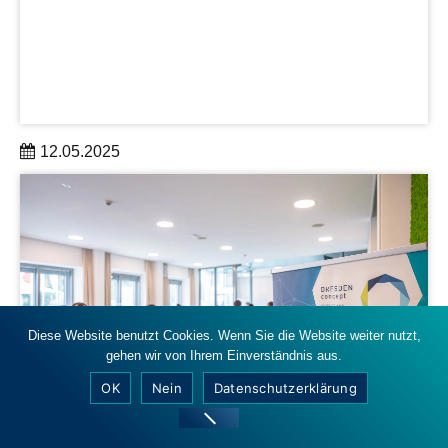
12.05.2025
für Wissenschaftler:innen und Verwaltungsmitarbeitende
aus den DRESDEN-concept Partnereinrichtungen
am 3. Juni 2025, 10:00 bis 16:00 Uhr im Open Science
Lab 1
mehr erfahren
Diese Website benutzt Cookies. Wenn Sie die Website weiter nutzt,
gehen wir von Ihrem Einverständnis aus.
OK
Nein
Datenschutzerklärung
Crispin-Iven Mokry