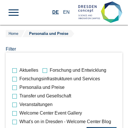
DE
EN
Home
Personalia und Preise
Zum
Inhalt
Filter
springen
Bitte
Aktuelles
Forschung und Entwicklung
wählen
Forschungsinfrastrukturen und Services
Sie
Personalia und Preise
die
gewünschten
Transfer und Gesellschaft
Kategorien
Veranstaltungen
aus.
Welcome Center Event Gallery
What's on in Dresden - Welcome Center Blog