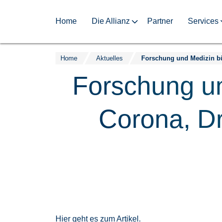
Home
Die Allianz
Partner
Services
Home
Aktuelles
Zum
Inhalt
Forschung un
springen
Corona, D
Hier geht es zum Artikel.