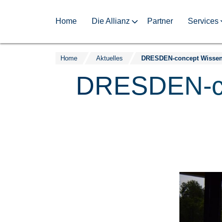
Home
Die Allianz
Partner
Services
Home
Aktuelles
Zum
Inhalt
DRESDEN-con
springen