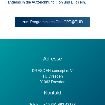
Handelns in die Aufzeichnung (Ton und Bild) ein.
Öffnet
zum Programm des ChatGPT@TUD
in
neuem
Tab
Kontakt
Adresse
Information
DRESDEN-concept e. V.
TU Dresden
01062 Dresden
Kontakt
Telefon: +49 351 463 43178