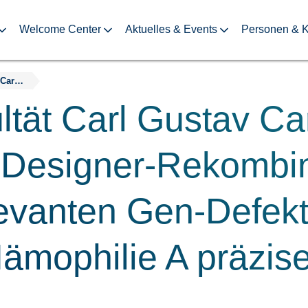
Welcome Center
Aktuelles & Events
Personen & K
Med. Fakultät Carl Gustav Carus der TU Dresden: Designer-Rekombinase kann krankheitsrelevanten Gen-Defekt bei schwerer Form von Hämophilie A präzise korrigieren
ltät Carl Gustav Ca
 Designer-Rekombi
levanten Gen-Defekt
mophilie A präzise