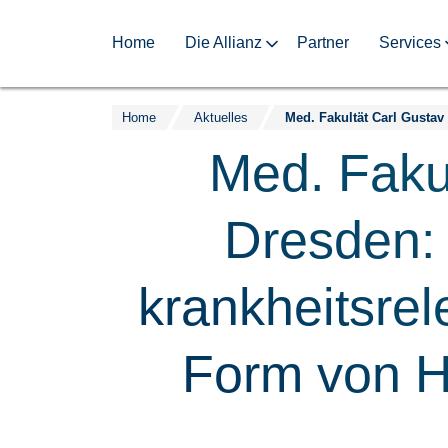
Home
Die Allianz
Partner
Services
Home
Aktuelles
Zum
Inhalt
Med. Faku
springen
Dresden:
krankheitsre
Form von Hä