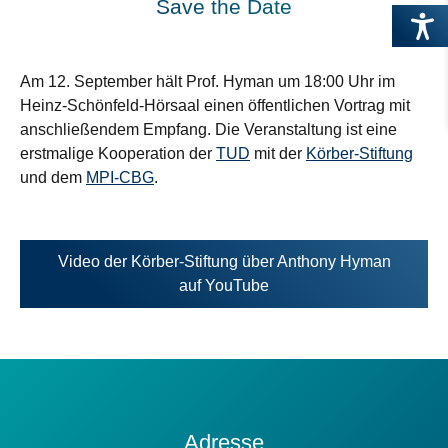
Save the Date
Am 12. September hält Prof. Hyman um 18:00 Uhr im
Heinz-Schönfeld-Hörsaal einen öffentlichen Vortrag mit
anschließendem Empfang. Die Veranstaltung ist eine
erstmalige Kooperation der
TUD
mit der
Körber-Stiftung
und dem
MPI-CBG
.
Video der Körber-Stiftung über Anthony Hyman
Öffnet
auf YouTube
in
neuem
Tab
Kontakt
Adresse