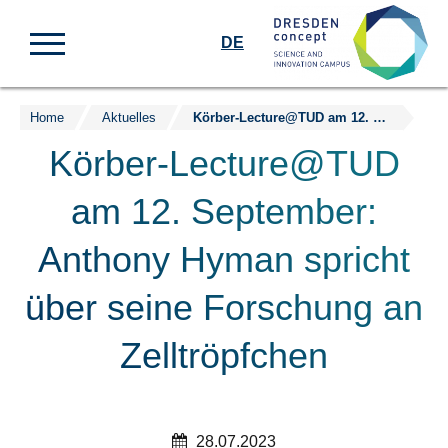
DE
Home
Aktuelles
Körber-Lecture@TUD am 12. September: Anthony Hyman spricht über seine Forschung an Zelltröpfchen
Zum
Inhalt
Körber-Lecture@TUD
springen
am 12. September:
Anthony Hyman spricht
über seine Forschung an
Zelltröpfchen
28.07.2023