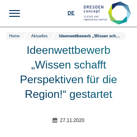
DE
Home
Aktuelles
Ideenwettbewerb „Wissen schafft Perspektiven für die Region!“ gestartet
Zum
Inhalt
Ideenwettbewerb
springen
„Wissen schafft
Perspektiven für die
Region!“ gestartet
27.11.2020